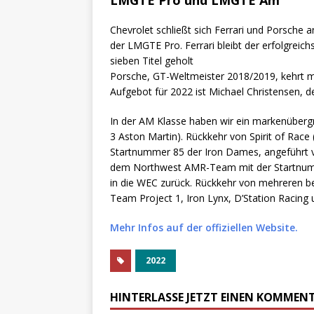
LMGTE Pro und LMGTE Am
Chevrolet schließt sich Ferrari und Porsche a
der LMGTE Pro. Ferrari bleibt der erfolgreic
sieben Titel geholt
Porsche, GT-Weltmeister 2018/2019, kehrt m
Aufgebot für 2022 ist Michael Christensen, d
In der AM Klasse haben wir ein markenübergr
3 Aston Martin). Rückkehr von Spirit of Race (
Startnummer 85 der Iron Dames, angeführt v
dem Northwest AMR-Team mit der Startnumme
in die WEC zurück. Rückkehr von mehreren 
Team Project 1, Iron Lynx, D’Station Racing
Mehr Infos auf der offiziellen Website.
2022
HINTERLASSE JETZT EINEN KOMMEN