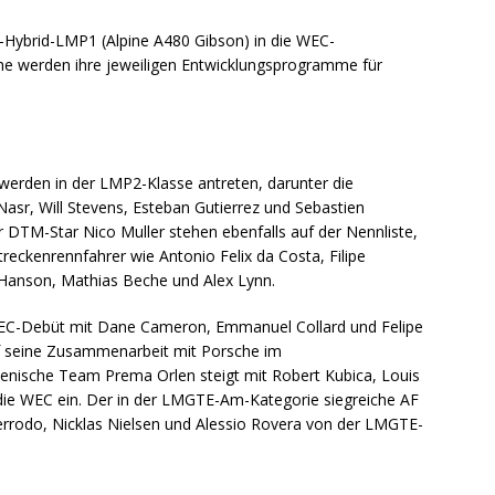
-Hybrid-LMP1 (Alpine A480 Gibson) in die WEC-
che werden ihre jeweiligen Entwicklungsprogramme für
erden in der LMP2-Klasse antreten, darunter die
asr, Will Stevens, Esteban Gutierrez und Sebastien
r DTM-Star Nico Muller stehen ebenfalls auf der Nennliste,
reckenrennfahrer wie Antonio Felix da Costa, Filipe
il Hanson, Mathias Beche und Alex Lynn.
EC-Debüt mit Dane Cameron, Emmanuel Collard und Felipe
f seine Zusammenarbeit mit Porsche im
lienische Team Prema Orlen steigt mit Robert Kubica, Louis
die WEC ein. Der in der LMGTE-Am-Kategorie siegreiche AF
Perrodo, Nicklas Nielsen und Alessio Rovera von der LMGTE-