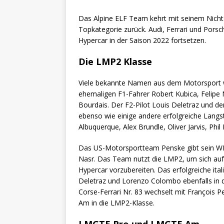
Das Alpine ELF Team kehrt mit seinem Nicht
Topkategorie zurück. Audi, Ferrari und Pors
Hypercar in der Saison 2022 fortsetzen.
Die LMP2 Klasse
Viele bekannte Namen aus dem Motorsport w
ehemaligen F1-Fahrer Robert Kubica, Felipe N
Bourdais. Der F2-Pilot Louis Deletraz und de
ebenso wie einige andere erfolgreiche Langst
Albuquerque, Alex Brundle, Oliver Jarvis, Ph
Das US-Motorsportteam Penske gibt sein W
Nasr. Das Team nutzt die LMP2, um sich au
Hypercar vorzubereiten. Das erfolgreiche ita
Deletraz und Lorenzo Colombo ebenfalls in 
Corse-Ferrari Nr. 83 wechselt mit François 
Am in die LMP2-Klasse.