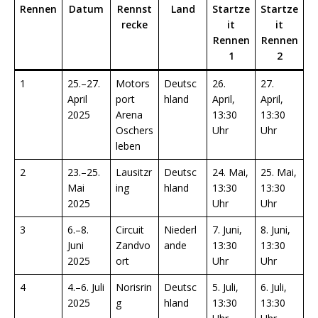
Rennen
Datum
Rennst
Land
Startze
Startze
recke
it
it
Rennen
Rennen
1
2
1
25.–27.
Motors
Deutsc
26.
27.
April
port
hland
April,
April,
2025
Arena
13:30
13:30
Oschers
Uhr
Uhr
leben
2
23.–25.
Lausitzr
Deutsc
24. Mai,
25. Mai,
Mai
ing
hland
13:30
13:30
2025
Uhr
Uhr
3
6.–8.
Circuit
Niederl
7. Juni,
8. Juni,
Juni
Zandvo
ande
13:30
13:30
2025
ort
Uhr
Uhr
4
4.–6. Juli
Norisrin
Deutsc
5. Juli,
6. Juli,
2025
g
hland
13:30
13:30