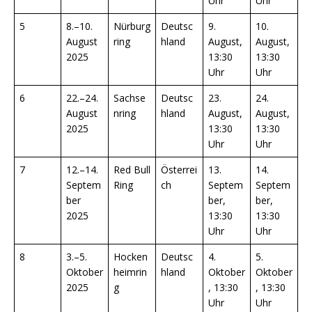
Uhr
Uhr
5
8.–10.
Nürburg
Deutsc
9.
10.
August
ring
hland
August,
August,
2025
13:30
13:30
Uhr
Uhr
6
22.–24.
Sachse
Deutsc
23.
24.
August
nring
hland
August,
August,
2025
13:30
13:30
Uhr
Uhr
7
12.–14.
Red Bull
Österrei
13.
14.
Septem
Ring
ch
Septem
Septem
ber
ber,
ber,
2025
13:30
13:30
Uhr
Uhr
8
3.–5.
Hocken
Deutsc
4.
5.
Oktober
heimrin
hland
Oktober
Oktober
2025
g
, 13:30
, 13:30
Uhr
Uhr